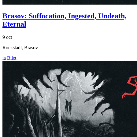
Brasov: Suffocation, Ingested, Undeath,
Eternal
9 oct
Rockstadt, Brasov
ia Bilet