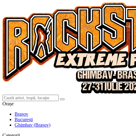
Orașe
Brașov
București
Ghimbav (Brașov)
Categorii