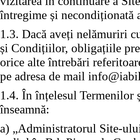
vizitarea în continuare a Sit
întregime și necondiționată a
1.3. Dacă aveți nelămuriri c
și Condițiilor, obligațiile p
orice alte întrebări referitoa
pe adresa de mail
info@iabil
1.4. În înțelesul Termenilor 
înseamnă:
a) „Administratorul Site-ulu