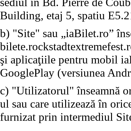
sediul în Bd. Pierre de Coube
Building, etaj 5, spatiu E5.2
b) "Site" sau „iaBilet.ro” î
bilete.rockstadtextremefest.r
şi aplicaţiile pentru mobil ia
GooglePlay (versiunea Andro
c) "Utilizatorul" înseamnă o
ul sau care utilizează în ori
furnizat prin intermediul Sit